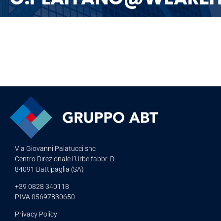
Via Giovanni Palatucci snc
Centro Direzionale l’Urbe fabbr. D
84091 Battipaglia (SA)
+39 0828 340118
P.IVA 05697830650
Privacy Policy