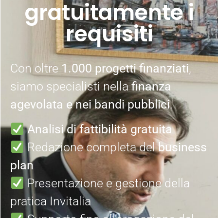
gratuitamente i
requisiti
Con oltre
1.000 progetti finanziati
,
siamo specialisti nella
finanza
agevolata e nei bandi pubblici
.
Analisi di fattibilità gratuita
Redazione completa del
business
plan
Presentazione e gestione della
pratica Invitalia