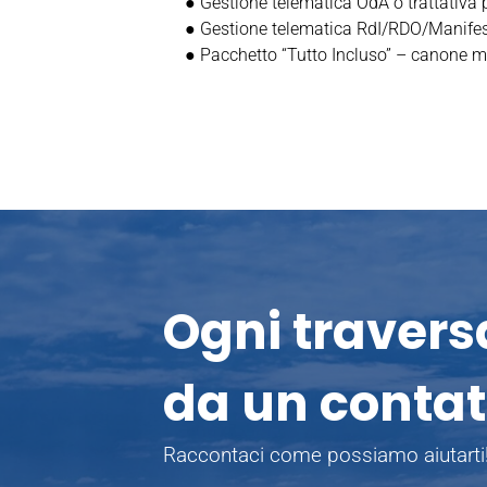
● Gestione telematica OdA o trattativa 
● Gestione telematica RdI/RDO/Manifest
● Pacchetto “Tutto Incluso” – canone m
Ogni traversa
da un contat
Raccontaci come possiamo aiutarti