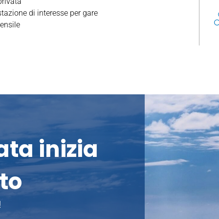
privata
azione di interesse per gare
ensile
ta inizia
to
!