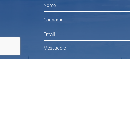
Ho letto l’informativa sulla privacy e
acconsento al trattamento dei dati
SALPIAMO!