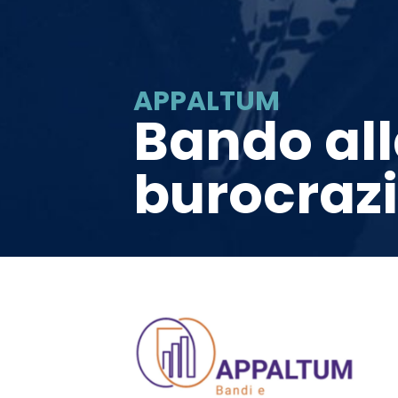
APPALTUM
Bando al
burocraz