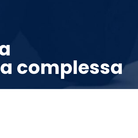
la
ia complessa