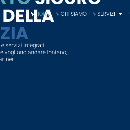
DELLA
HOME
CHI SIAMO
SERVIZI
ZIA
 servizi integrati
che vogliono andare lontano,
artner.